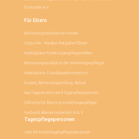
für Kinder e.V.
Für Eltern
Betreuung behinderter Kinder
Schau Hin - Medien Ratgeber Eltern
mykidsplace Kindertagespflegestellen
Betreuungsqualität in der Kindertagespflege
mykidsplace Grundlagenkonzeption
Kosten, Betreuungsumfang, Ablauf
Aus Tagesmutter wird Tagespflegeperson
LVR Infos für Eltern zu Kindertagespflege
Verband alleinerziehender M & V
Tagespflegepersonen
Jobs für Kindertagespflegepersonen