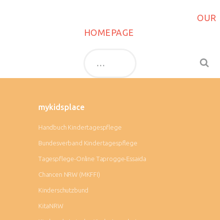
CAN'T FIND WHAT YOU NEED? TAKE A MOMENT
AND DO A SEARCH BELOW OR START FROM
OUR
HOMEPAGE
.
mykidsplace
Handbuch Kindertagespflege
Bundesverband Kindertagespflege
Tagespflege-Online Taprogge-Essaida
Chancen NRW (MKFFI)
Kinderschutzbund
KitaNRW