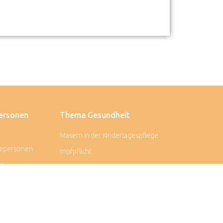
ersonen
Thema Gesundheit
Masern in der Kindertagespflege
gepersonen
Impfpflicht
r
Kindergesundheit - Bundeszentrale
Impressum
onshandbuch
e
ngsschutz