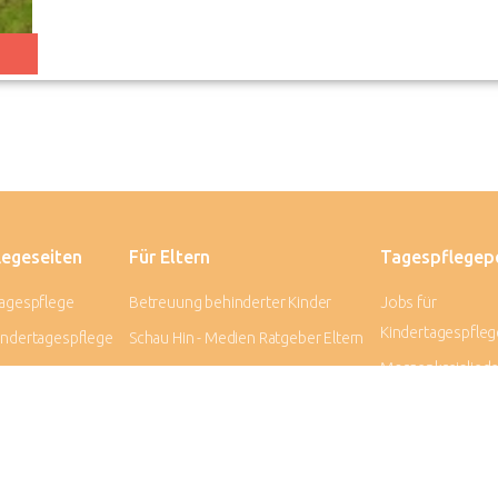
legeseiten
Für Eltern
Tagespflegep
agespflege
Betreuung behinderter Kinder
Jobs für
Kindertagespfle
ndertagespflege
Schau Hin - Medien Ratgeber Eltern
Morgenkreisliede
ne Taprogge-
mykidsplace
Kindertagespflegestellen
QHB Qualifikati
Kindertagespfleg
FFI)
Betreuungsqualität in der
Kindertagespflege
Unfallversicheru