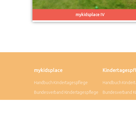
mykidsplace IV
mykidsplace
Kindertagespf
Handbuch Kindertagespflege
Handbuch Kindert
Bundesverband Kindertagespflege
Bundesverband Ki
Tagespflege-Online Taprogge-
Tagespflege-Onli
Essaida
Essaida
Chancen NRW (MKFFI)
Chancen NRW (MK
Kinderschutzbund
KitaNRW